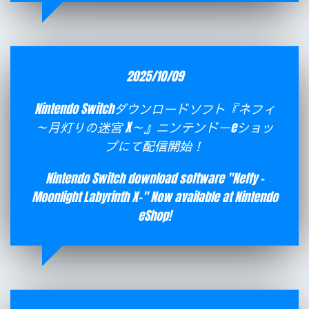
2025/10/09
Nintendo Switchダウンロードソフト『ネフィ
～月灯りの迷宮 X～』ニンテンドーeショッ
プにて配信開始！
Nintendo Switch download software "Neffy -
Moonlight Labyrinth X-" Now available at Nintendo
eShop!